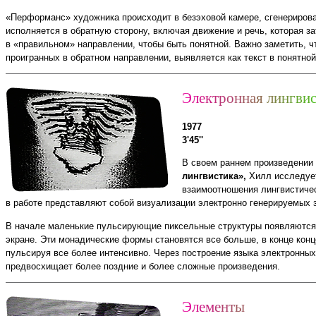
«Перформанс» художника происходит в безэховой камере, сгенериров
исполняется в обратную сторону, включая движение и речь, которая з
в «правильном» направлении, чтобы быть понятной. Важно заметить, ч
проигранных в обратном направлении, выявляется как текст в понятно
Э
л
е
к
т
р
о
н
н
а
я
л
и
н
г
в
и
1977
3'45''
В своем раннем произведении
лингвистика»,
Хилл исследует
взаимоотношения лингвистичес
в работе представляют собой визуализации электронно генерируемых з
В начале маленькие пульсирующие пиксельные структуры появляются
экране. Эти монадические формы становятся все больше, в конце конц
пульсируя все более интенсивно. Через построение языка электронных 
предвосхищает более поздние и более сложные произведения.
Э
л
е
м
е
н
т
ы