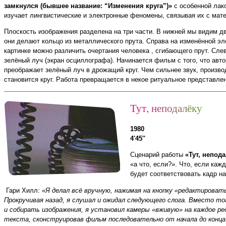
замкнулся (бывшее название: “Изменения круга”)»
с особенной лак
изучает лингвистические и электронные феномены, связывая их с мат
Плоскость изображения разделена на три части. В нижней мы видим дв
они делают кольцо из металлического прута. Справа на изменённой э
картинке можно различить очертания человека , сгибающего прут. Сле
зелёный луч (экран осциллографа). Начинается фильм с того, что авт
преображает зелёный луч в дрожащий круг. Чем сильнее звук, произв
становится круг. Работа превращается в некое ритуальное представле
Т
у
т
,
н
е
п
о
д
а
л
ё
к
у
1980
4'45''
Сценарий работы
«Тут, непод
«а что, если?». Что, если каж
будет соответствовать кадр на
Гари Хилл:
«Я делал всё вручную, нажимая на кнопку «редактировать
Прокручивая назад, я слушал и ожидал следующего слога. Вместо т
и собирать изображения, я установил камеры «вживую» на каждое ре
текста, сконструировав фильм последовательно от начала до конца.