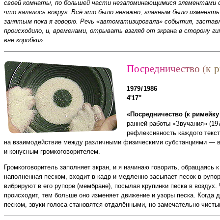
своей комнаты, по большей части незапоминающимися элементами с
что валялось вокруг. Всё это было неважно, главным было изменят
занятым пока я говорю. Речь «автоматизировала» события, заставл
происходило, и, временами, отрывать взгляд от экрана в сторону 
вне коробки».
П
о
с
р
е
д
н
и
ч
е
с
т
в
о
(
к
р
1979 / 1986
4'17''
«Посредничество (к римейку
ранней работы «Звучания» (197
рефлексивность каждого текст
на взаимодействие между различными физическими субстанциями — в
и конусным громкоговорителем.
Громкоговоритель заполняет экран, и я начинаю говорить, обращаясь к
наполненная песком, входит в кадр и медленно засыпает песок в рупо
вибрируют в его рупоре (мембране), посылая крупинки песка в воздух.
происходит, тем больше оно изменяет движение и узоры песка. Когда 
песком, звуки голоса становятся отдалёнными, но замечательно чисты