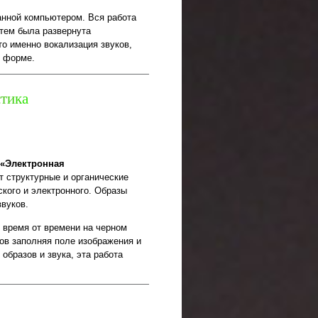
анной компьютером. Вся работа
атем была развернута
то именно вокализация звуков,
й форме.
с
т
и
к
а
«Электронная
 структурные и органические
кого и электронного. Образы
вуков.
 время от времени на черном
ов заполняя поле изображения и
образов и звука, эта работа