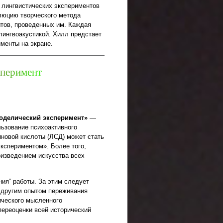
лингвистических экспериментов
олюцию творческого метода
ытов, проведенных им. Каждая
лингвоакустикой. Хилл предстает
менты на экране.
п
е
р
и
м
е
н
т
оделический эксперимент»
—
льзование психоактивного
новой кислоты (ЛСД) может стать
спериментом». Более того,
оизведением искусства всех
ия” работы. За этим следует
 другим опытом переживания
ического мысленного
 переоценки всей исторический