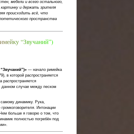
тен, мебели и всего остального,
ь картинку и держать зрителя
яя происходить всё, что
гипотетического пространства
и
м
е
й
к
у
“
З
в
у
ч
а
н
и
й
”
)
 “Звучаний”)»
— начало римейка
9), в которой распространяется
а распространяется
 данном случае между песком
 самому динамику. Рука,
р громкоговорителя. Интонации
 Чем больше я говорю о том, что
динамик полностью погребён под
ми».