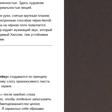
оничностью. Здесь художник
ериальностью вещей.
е руки, снятые крупным планом;
лектронным способом чёрно-белой
ва на чёрном поле появляется
ор издаёт жужжащий звук, который
одимый Хиллом, тем устойчивее
ние
алёку»
создавался по принципу
дому слогу произносимого текста
 экране.
» после каждого слога.
ого, чтобы отдельно записывать
дактирование/слог целого
 Я ограничил себя образами