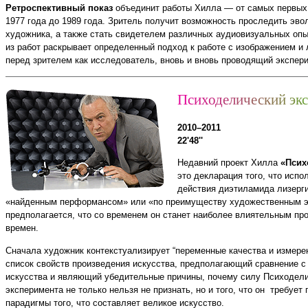
Ретроспективный показ
объединит работы Хилла — от самых первых 
1977 года до 1989 года. Зритель получит возможность проследить эв
художника, а также стать свидетелем различных аудиовизуальных оп
из работ раскрывает определенный подход к работе с изображением и 
перед зрителем как исследователь, вновь и вновь проводящий экспери
П
с
и
х
о
д
е
л
и
ч
е
с
к
и
й
э
к
с
2010–2011
22'48''
Недавний проект Хилла
«Псих
это декларация того, что испо
действия диэтиламида лизерги
«найденным перформансом» или «по преимуществу художественным эк
предполагается, что со временем он станет наиболее влиятельным пр
времен.
Сначала художник контекстуализирует “переменные качества и измерен
список свойств произведения искусства, предполагающий сравнение с
искусства и являющий убедительные причины, почему силу Психодел
эксперимента не только нельзя не признать, но и того, что он требует
парадигмы того, что составляет великое искусство.