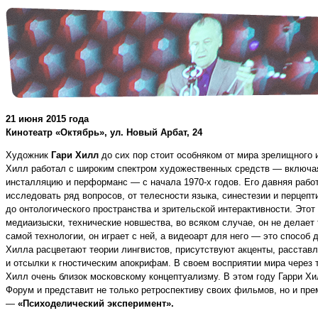
21 июня 2015 года
Кинотеатр «Октябрь», ул. Новый Арбат, 24
Художник
Гари Хилл
до сих пор стоит особняком от мира зрелищного 
Хилл работал с широким спектром художественных средств — включая 
инсталляцию и перформанс — с начала 1970‑х годов. Его давняя рабо
исследовать ряд вопросов, от телесности языка, синестезии и перцеп
до онтологического пространства и зрительской интерактивности. Этот
медиаизыски, технические новшества, во всяком случае, он не делает
самой технологии, он играет с ней, а видеоарт для него — это способ 
Хилла расцветают теории лингвистов, присутствуют акценты, расстав
и отсылки к гностическим апокрифам. В своем восприятии мира через т
Хилл очень близок московскому концептуализму. В этом году Гарри Х
Форум и представит не только ретроспективу своих фильмов, но и пр
—
«Психоделический эксперимент».