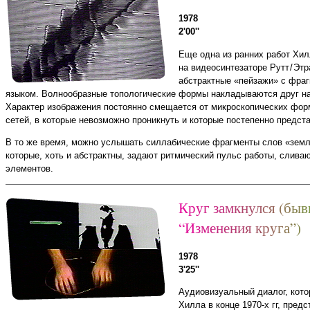
1978
2'00''
Еще одна из ранних работ Хил
на видеосинтезаторе Рутт / Эт
абстрактные «пейзажи» с фра
языком. Волнообразные топологические формы накладываются друг на
Характер изображения постоянно смещается от микроскопических фо
сетей, в которые невозможно проникнуть и которые постепенно предст
В то же время, можно услышать силлабические фрагменты слов «земля
которые, хоть и абстрактны, задают ритмический пульс работы, слив
элементов.
К
р
у
г
з
а
м
к
н
у
л
с
я
(
б
ы
в
“
И
з
м
е
н
е
н
и
я
к
р
у
г
а
”
)
1978
3'25''
Аудиовизуальный диалог, кото
Хилла в конце 1970‑х гг, пред