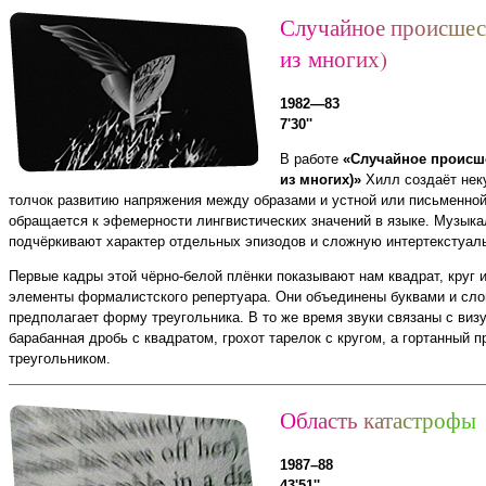
С
л
у
ч
а
й
н
о
е
п
р
о
и
с
ш
е
с
и
з
м
н
о
г
и
х
)
1982—83
7'30''
В работе
«Случайное происше
из многих)»
Хилл создаёт нек
толчок развитию напряжения между образами и устной или письменной
обращается к эфемерности лингвистических значений в языке. Музык
подчёркивают характер отдельных эпизодов и сложную интертекстуаль
Первые кадры этой чёрно-белой плёнки показывают нам квадрат, круг и
элементы формалистского репертуара. Они объединены буквами и сло
предполагает форму треугольника. В то же время звуки связаны с ви
барабанная дробь с квадратом, грохот тарелок с кругом, а гортанный 
треугольником.
О
б
л
а
с
т
ь
к
а
т
а
с
т
р
о
ф
ы
1987–88
43'51''