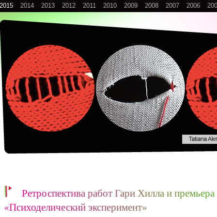
2015
2014
2013
2012
2011
2010
2009
2008
2007
2006
20
Р
е
т
р
о
с
п
е
к
т
и
в
а
р
а
б
о
т
Г
а
р
и
Х
и
л
л
а
и
п
р
е
м
ь
е
р
а
«
П
с
и
х
о
д
е
л
и
ч
е
с
к
и
й
э
к
с
п
е
р
и
м
е
н
т
»