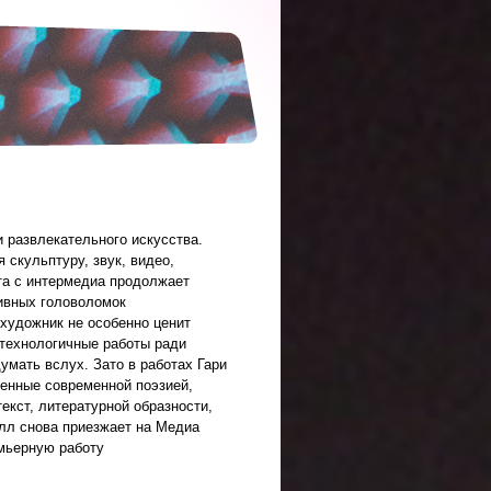
и развлекательного искусства.
скульптуру, звук, видео,
та с интермедиа продолжает
тивных головоломок
 художник не особенно ценит
 технологичные работы ради
думать вслух. Зато в работах Гари
ленные современной поэзией,
екст, литературной образности,
илл снова приезжает на Медиа
емьерную работу