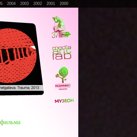
05
2004
2003
2002
2001
2000
ф
и
л
ь
м
а