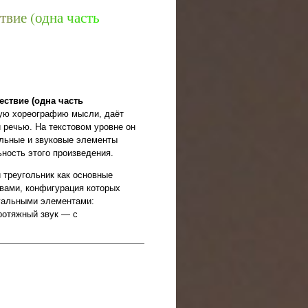
т
в
и
е
(
о
д
н
а
ч
а
с
т
ь
ствие (одна часть
ую хореографию мысли, даёт
 речью. На текстовом уровне он
альные и звуковые элементы
ность этого произведения.
 треугольник как основные
вами, конфигурация которых
зуальными элементами:
протяжный звук — с