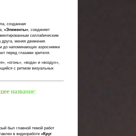
ла, созданная
ра,
«Элементы»
, соединяет
гментированным силлабическим
 друга, меняя движения.
рм до напоминающих аэроснимки
ают перед глазами зрителя.
», «огонь», «вода» и «воздух»,
ающийся с ритмом визуальных
ш
е
е
н
а
з
в
а
н
и
е
:
рый был главной темой работ
ставлен в видеоработе
«Круг